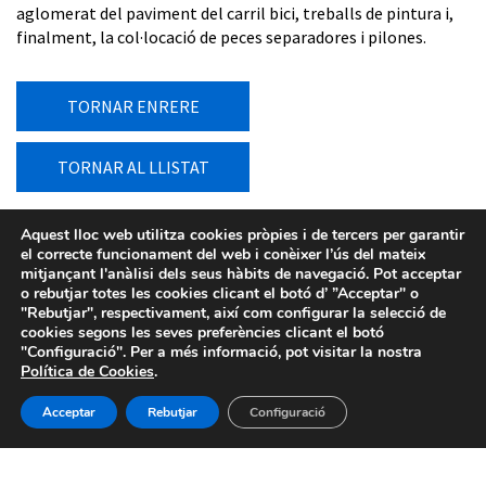
aglomerat del paviment del carril bici, treballs de pintura i,
finalment, la col·locació de peces separadores i pilones.
TORNAR ENRERE
TORNAR AL LLISTAT
Aquest lloc web utilitza cookies pròpies i de tercers per garantir
el correcte funcionament del web i conèixer l’ús del mateix
mitjançant l'anàlisi dels seus hàbits de navegació. Pot acceptar
o rebutjar totes les cookies clicant el botó d’ ”Acceptar" o
"Rebutjar", respectivament, així com configurar la selecció de
cookies segons les seves preferències clicant el botó
"Configuració". Per a més informació, pot visitar la nostra
Política de Cookies
.
Acceptar
Rebutjar
Configuració
Avís legal
-
Política de privacitat
-
Política de Cookies
-
Sistema intern d’informació
- BIMSA 2026