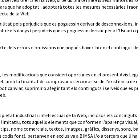
ra que ha adoptat i adoptarà totes les mesures necessàries i raonabl
ecte de la Web.
itat pels perjudicis que es poguessin derivar de desconnexions, i
obre els danys i perjudicis que es poguessin derivar per a l’Usuari o 
 dels errors o omissions que pogués haver-hi en el contingut de l
s, les modificacions que consideri oportunes en el present Avís Lega
eb amb la finalitat de comprovar o cerciorar-se de l’existència de
pot canviar, suprimir o afegir tant els continguts i serveis que es 
eb.
ropietat industrial i intel·lectual de la Web, inclosos els contingut
 limitatiu, tots aquells elements que conformen l’aparença visual,
tips, noms comercials, textos, imatges, gràfics, dissenys, sons, b
 codis font), pertanyen en exclusiva a BIMSA i/o a tercers que li ha