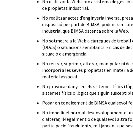
No utilitzar la Web com a sistema de gestió i 
de propietat industrial.
No realitzar actes d’enginyeria inversa, pres
disposició per part de BIMSA, podent ser cons
industrial que BIMSA ostenta sobre la Web.
No sotmetre a la Web a càrregues de treball 
(DDoS) o situacions semblants. En cas de dete
situació d’emergència.
No retirar, suprimir, alterar, manipular ni d
incorpori a les seves propietats en matèria d
material associat.
No provocar danys en els sistemes físics i lòg
sistemes físics o lògics que siguin suscepti
Posar en coneixement de BIMSA qualsevol fet 
No impedir el normal desenvolupament d’un es
d’alterar, il·legalment o de qualsevol altra f
participació fraudulents, mitjançant qualsevo