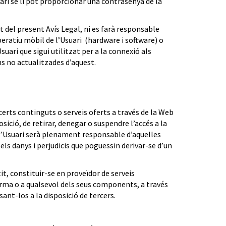
uari se li pot proporcionar una contrasenya de la
 del present Avís Legal, ni es farà responsable
peratiu mòbil de l’Usuari (hardware i software) o
uari que sigui utilitzat per a la connexió als
ns no actualitzades d’aquest.
 certs continguts o serveis oferts a través de la Web
sició, de retirar, denegar o suspendre l’accés a la
 l’Usuari serà plenament responsable d’aquelles
ls danys i perjudicis que poguessin derivar-se d’un
t, constituir-se en proveïdor de serveis
forma o a qualsevol dels seus components, a través
ant-los a la disposició de tercers.