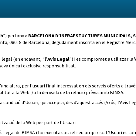
b
”) pertany a
BARCELONA D’INFRAESTUCTURES MUNICIPALS, S
lanta, 08018 de Barcelona, degudament inscrita en el Registre Merca
s legal (en endavant, “l’
Avís Legal
”) i es compromet a utilitzar la 
eva única i exclusiva responsabilitat.
’una altra, per l’usuari final interessat en els serveis oferts a trav
ilitat a la Web i/o la derivada de la relació prèvia amb BIMSA.
 condició d’Usuari, qui accepta, des d’aquest accés i/o ús, l’Avís Leg
lització de la Web per part de l’Usuari.
vís Legal de BIMSA i ho executa sota el seu propi risc. L’Usuari es 