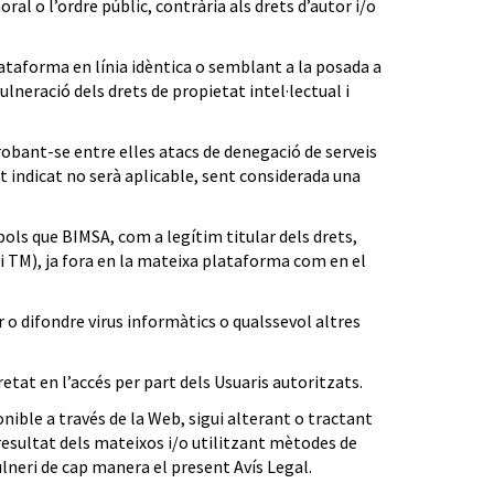
ral o l’ordre públic, contrària als drets d’autor i/o
lataforma en línia idèntica o semblant a la posada a
lneració dels drets de propietat intel·lectual i
robant-se entre elles atacs de denegació de serveis
t indicat no serà aplicable, sent considerada una
bols que BIMSA, com a legítim titular dels drets,
 i TM), ja fora en la mateixa plataforma com en el
r o difondre virus informàtics o qualssevol altres
tat en l’accés per part dels Usuaris autoritzats.
ble a través de la Web, sigui alterant o tractant
 resultat dels mateixos i/o utilitzant mètodes de
lneri de cap manera el present Avís Legal.