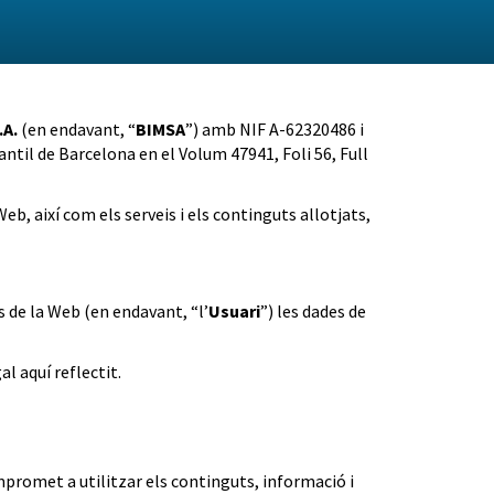
.A.
(en endavant, “
BIMSA
”) amb NIF A-62320486 i
ntil de Barcelona en el Volum 47941, Foli 56, Full
Web, així com els serveis i els continguts allotjats,
és de la Web (en endavant, “l’
Usuari
”) les dades de
al aquí reflectit.
compromet a utilitzar els continguts, informació i