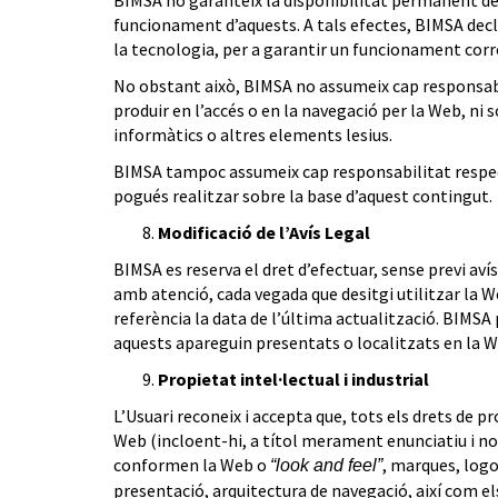
funcionament d’aquests. A tals efectes, BIMSA decla
la tecnologia, per a garantir un funcionament corr
No obstant això, BIMSA no assumeix cap responsabil
produir en l’accés o en la navegació per la Web, ni s
informàtics o altres elements lesius.
BIMSA tampoc assumeix cap responsabilitat respecte
pogués realitzar sobre la base d’aquest contingut.
Modificació de l’Avís Legal
BIMSA es reserva el dret d’efectuar, sense previ aví
amb atenció, cada vegada que desitgi utilitzar la W
referència la data de l’última actualització. BIMSA 
aquests apareguin presentats o localitzats en la W
Propietat intel·lectual i industrial
L’Usuari reconeix i accepta que, tots els drets de p
Web (incloent-hi, a títol merament enunciatiu i no
conformen la Web o
, marques, logo
“look and feel”
presentació, arquitectura de navegació, així com els