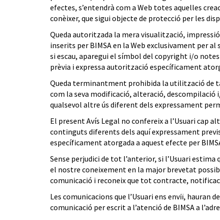
efectes, s’entendrà com a Web totes aquelles creac
conèixer, que sigui objecte de protecció per les dis
Queda autoritzada la mera visualització, impress
inserits per BIMSA en la Web exclusivament per al seu
si escau, aparegui el símbol del copyright i/o notes
prèvia i expressa autorització específicament atorg
Queda terminantment prohibida la utilització de tal
com la seva modificació, alteració, descompilació i/
qualsevol altre ús diferent dels expressament perme
El present Avís Legal no confereix a l’Usuari cap alt
continguts diferents dels aquí expressament previst
específicament atorgada a aquest efecte per BIMSA o
Sense perjudici de tot l’anterior, si l’Usuari estim
el nostre coneixement en la major brevetat possible
comunicació i reconeix que tot contracte, notifica
Les comunicacions que l’Usuari ens enviï, hauran de
comunicació per escrit a l’atenció de BIMSA a l’adr