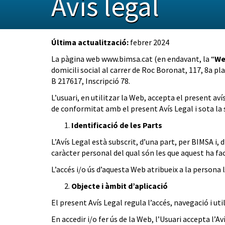
Avís legal
Última actualització:
febrer 2024
La pàgina web
www.bimsa.cat
(en endavant, la “
We
domicili social al carrer de Roc Boronat, 117, 8a p
B 217617, Inscripció 78.
L’usuari, en utilitzar la Web, accepta el present aví
de conformitat amb el present Avís Legal i sota la s
Identificació de les Parts
L’Avís Legal està subscrit, d’una part, per BIMSA i, d
caràcter personal del qual són les que aquest ha fac
L’accés i/o ús d’aquesta Web atribueix a la persona la
Objecte i àmbit d’aplicació
El present Avís Legal regula l’accés, navegació i uti
En accedir i/o fer ús de la Web, l’Usuari accepta l’A