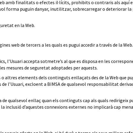
b amb finalitats o efectes il·lícits, prohibits o contraris als aquí 
evol forma puguin danyar, inutilitzar, sobrecarregar o deteriorar l
guretat en la Web.
gines web de tercers a les quals es pugui accedir a través de la Web
tics, l’Usuari accepta sotmetre’s al que es disposa en les correspon
 les mesures de seguretat adoptades per aquests.
us o altres elements dels continguts enllaçats des de la Web que p
s de l’Usuari, excloent a BIMSA de qualsevol responsabilitat deriva
 de qualsevol enllaç quan els continguts cap als quals redirigeix p
, la inclusió d’aquestes connexions externes no implicarà cap mena 
serveis oferts en la Web, si bé durà a terme els seus millors esfor