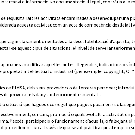
intercanvi d’informació i/o documentació il·legal, contrària a la mo
a de requisits i altres activitats encaminades a desenvolupar una p
iderada aquesta activitat com un acte de competència deslleial i vu
que vagin clarament orientades a la desestabilització d’aquesta, t
ctar-se aquest tipus de situacions, el nivell de servei anteriormen
e cap manera modificar aquelles notes, llegendes, indicacions o sím
e propietat intel·lectual o industrial (per exemple, copyright, ©, ®
ics de BIMSA, dels seus proveïdors o de terceres persones; introdui
bles de provocar els danys anteriorment esmentats.
o situació que hagués ocorregut que pogués posar en risc la segure
deveniment, concurs, promoció o qualsevol altra activitat disponi
orma, l’accés, participació o funcionament d’aquells, o falsejant el
l procediment, i/o a través de qualsevol pràctica que atempti o vu