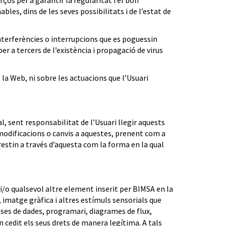
es, dins de les seves possibilitats i de l’estat de
nterferències o interrupcions que es poguessin
per a tercers de l’existència i propagació de virus
a Web, ni sobre les actuacions que l’Usuari
l, sent responsabilitat de l’Usuari llegir aquests
 modificacions o canvis a aquestes, prenent com a
prestin a través d’aquesta com la forma en la qual
s i/o qualsevol altre element inserit per BIMSA en la
 imatge gràfica i altres estímuls sensorials que
ases de dades, programari, diagrames de flux,
n cedit els seus drets de manera legítima. A tals