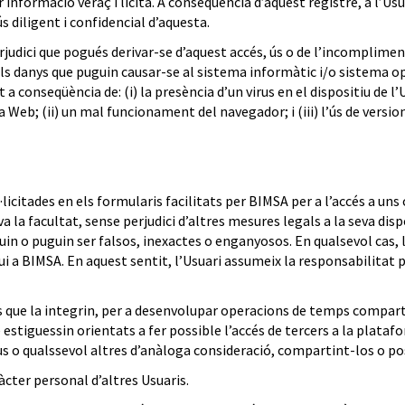
 informació veraç i lícita. A conseqüència d’aquest registre, a l’Us
 diligent i confidencial d’aquesta.
udici que pogués derivar-se d’aquest accés, ús o de l’incompliment
els danys que puguin causar-se al sistema informàtic i/o sistema o
nseqüència de: (i) la presència d’un virus en el dispositiu de l’Us
a Web; (ii) un mal funcionament del navegador; i (iii) l’ús de versio
·licitades en els formularis facilitats per BIMSA per a l’accés a uns
 la facultat, sense perjudici d’altres mesures legals a la seva dispo
uin o puguin ser falsos, inexactes o enganyosos. En qualsevol cas,
a BIMSA. En aquest sentit, l’Usuari assumeix la responsabilitat pe
s que la integrin, per a desenvolupar operacions de temps comparti
estiguessin orientats a fer possible l’accés de tercers a la plata
us o qualssevol altres d’anàloga consideració, compartint-los o pos
ràcter personal d’altres Usuaris.