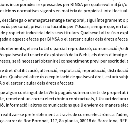
ions incorporades i expressades per BIMSA per qualsevol mitjà i/o
posicions normatives vigents en matèria de propietat intel·lectual i
ió, descàrrega o emmagatzematge temporal, sigui íntegrament o p
 ús personal, privat i no lucratiu per l’Usuari, sempre que, en tot c
 de propietat industrial dels seus titulars. Qualsevol altre ús o exp
ada a aquest efecte per BIMSA o el tercer titular dels drets afecta
s elements, el seu total o parcial reproducció, comunicació i/o dis
o qualsevol altre acte d’explotació de la Web i, els drets d’imatge d
sos, serà necessari obtenir el consentiment previ per escrit del tit
re dret d’utilització, alteració, explotació, reproducció, distribuc
os. Qualsevol altre ús o explotació de qualsevol dret, estarà subje
 el tercer titular dels drets afectats.
a que algun contingut de la Web pogués vulnerar drets de propietat i
, remetent un correu electrònic a contractuals, l’Usuari declara c
ció, informació i altres comunicacions que li enviem de manera ele
 realitzar-se preferiblement a través de correu electrònic a l’adre
eça carrer de Roc Boronat, 117, 8a planta, 08018 de Barcelona, REF.