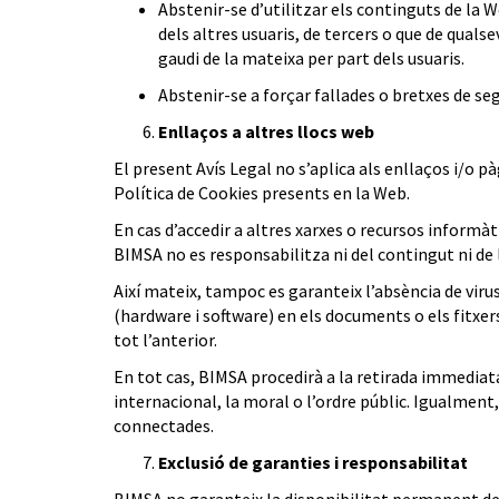
Abstenir-se d’utilitzar els continguts de la We
dels altres usuaris, de tercers o que de quals
gaudi de la mateixa per part dels usuaris.
Abstenir-se a forçar fallades o bretxes de se
Enllaços a altres llocs web
El present Avís Legal no s’aplica als enllaços i/o pà
Política de Cookies presents en la Web.
En cas d’accedir a altres xarxes o recursos informà
BIMSA no es responsabilitza ni del contingut ni de
Així mateix, tampoc es garanteix l’absència de vir
(hardware i software) en els documents o els fitxer
tot l’anterior.
En tot cas, BIMSA procedirà a la retirada immediata
internacional, la moral o l’ordre públic. Igualment
connectades.
Exclusió de garanties i responsabilitat
BIMSA no garanteix la disponibilitat permanent dels 