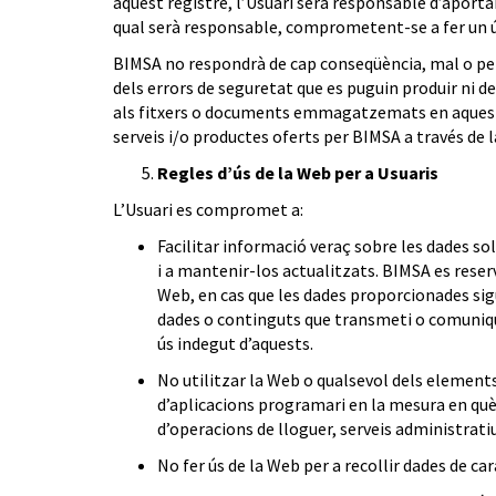
aquest registre, l’Usuari serà responsable d’aportar
qual serà responsable, comprometent-se a fer un ús
BIMSA no respondrà de cap conseqüència, mal o perj
dels errors de seguretat que es puguin produir ni d
als fitxers o documents emmagatzemats en aquest a co
serveis i/o productes oferts per BIMSA a través de l
Regles d’ús de la Web per a Usuaris
L’Usuari es compromet a:
Facilitar informació veraç sobre les dades sol
i a mantenir-los actualitzats. BIMSA es reserva
Web, en cas que les dades proporcionades sig
dades o continguts que transmeti o comuniqui 
ús indegut d’aquests.
No utilitzar la Web o qualsevol dels element
d’aplicacions programari en la mesura en què 
d’operacions de lloguer, serveis administrati
No fer ús de la Web per a recollir dades de ca