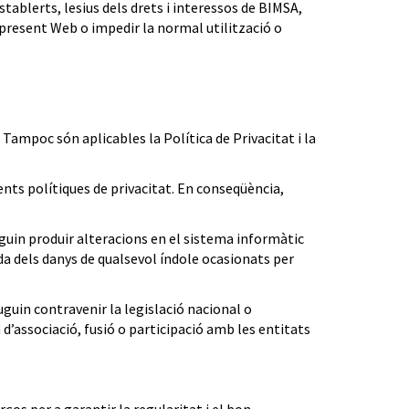
establerts, lesius dels drets i interessos de BIMSA,
a present Web o impedir la normal utilització o
. Tampoc són aplicables la Política de Privacitat i la
ents polítiques de privacitat. En conseqüència,
uguin produir alteracions en el sistema informàtic
da dels danys de qualsevol índole ocasionats per
uguin contravenir la legislació nacional o
d’associació, fusió o participació amb les entitats
ços per a garantir la regularitat i el bon