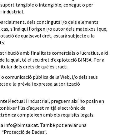
 suport tangible o intangible, conegut o per
 industrial.
arcialment, dels continguts i/o dels elements
as, s’indiqui l’origen i/o autor dels mateixos i que,
lotació de qualsevol dret, estarà subjecte a la
ts.
tribució amb finalitats comercials o lucratius, així
e la qual, té el seu dret d’explotació BIMSA. Per a
ular dels drets de què es tracti.
ió o comunicació pública de la Web, i/o dels seus
cte a la prèvia i expressa autorització
ntel·lectual i industrial, preguem així ho posin en
onèixer l’ús d’aquest mitjà electrònic de
ctrònica compleixen amb els requisits legals.
ça
info@bimsa.cat
. També pot enviar una
: “Protecció de Dades”.