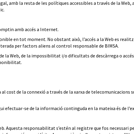
al, amb la resta de les polítiques accessibles a través de la Web,
ic.
comptin amb accés a Internet.
onible en tot moment. No obstant això, l’accés a la Web es realitz
alterada per factors aliens al control responsable de BIMSA.
e la Web, de la impossibilitat i/o dificultats de descàrrega o accés
onibilitat.
 fa al cost de la connexió a través de la xarxa de telecomunicacion
gui efectuar-se de la informació continguda en la mateixa és de l’exc
eb. Aquesta responsabilitat s’estén al registre que fos necessari p