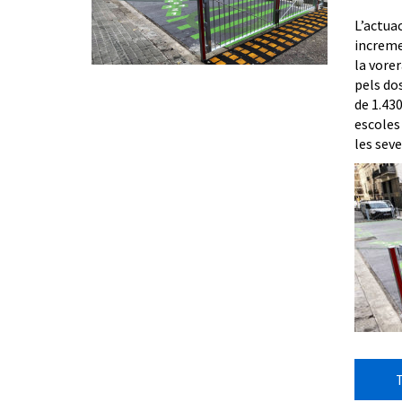
L’actua
incremen
la vorer
pels dos
de 1.43
escoles 
les seve