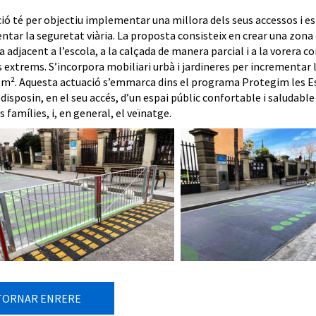
ció té per objectiu implementar una millora dels seus accessos i e
tar la seguretat viària. La proposta consisteix en crear una zona de
a adjacent a l’escola, a la calçada de manera parcial i a la vorera 
 extrems. S’incorpora mobiliari urbà i jardineres per incrementar l
0m². Aquesta actuació s’emmarca dins el programa Protegim les Esco
disposin, en el seu accés, d’un espai públic confortable i saludable 
s famílies, i, en general, el veïnatge.
TORNAR ENRERE