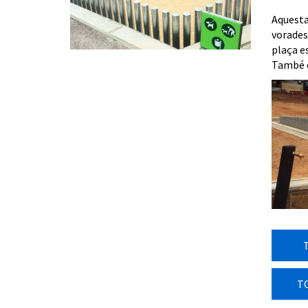
Aquesta 
vorades 
plaça e
També e
T