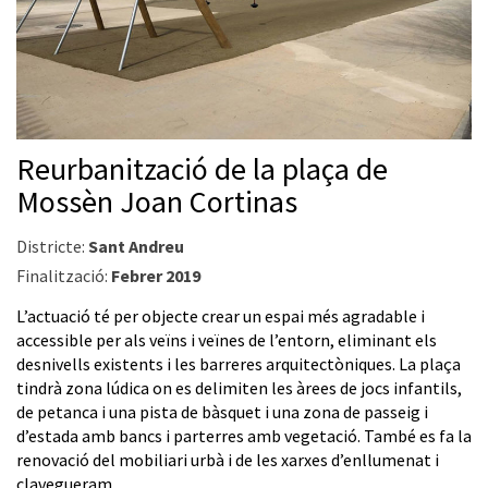
Reurbanització de la plaça de
Mossèn Joan Cortinas
Districte:
Sant Andreu
Finalització:
Febrer 2019
L’actuació té per objecte crear un espai més agradable i
accessible per als veïns i veïnes de l’entorn, eliminant els
desnivells existents i les barreres arquitectòniques. La plaça
tindrà zona lúdica on es delimiten les àrees de jocs infantils,
de petanca i una pista de bàsquet i una zona de passeig i
d’estada amb bancs i parterres amb vegetació. També es fa la
renovació del mobiliari urbà i de les xarxes d’enllumenat i
clavegueram.