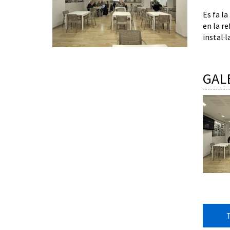
Es fa la
en la re
instal·
GAL