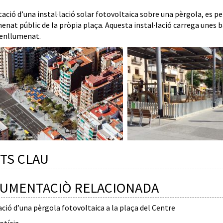
ció d’una instal·lació solar fotovoltaica sobre una pèrgola, es per
enat públic de la pròpia plaça. Aquesta instal·lació carrega unes b
d’enllumenat.
TS CLAU
UMENTACIÒ RELACIONADA
ació d’una pèrgola fotovoltaica a la plaça del Centre
otícia