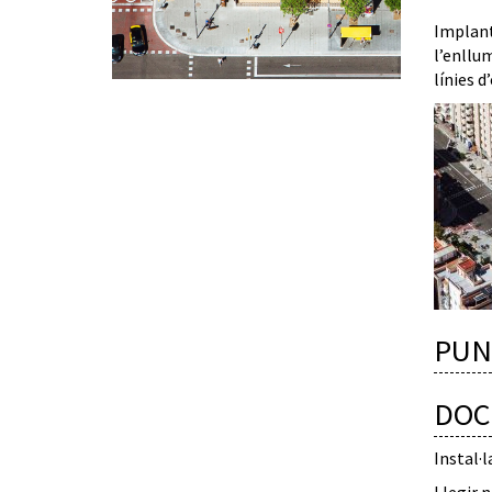
Implanta
l’enllum
línies 
PUN
DOC
Instal·l
Llegir n