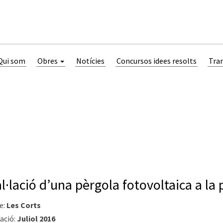
Qui som
Obres
Notícies
Concursos idees resolts
Tra
al·lació d’una pèrgola fotovoltaica a la
e:
Les Corts
ació:
Juliol 2016