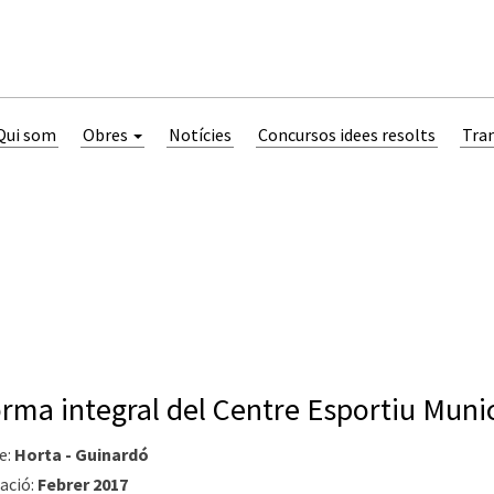
Qui som
Obres
Notícies
Concursos idees resolts
Tra
rma integral del Centre Esportiu Muni
e:
Horta - Guinardó
ació:
Febrer 2017