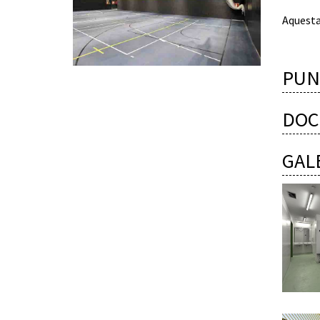
Aquesta 
PUN
DOC
GAL