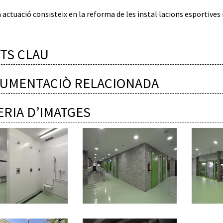
actuació consisteix en la reforma de les instal·lacions esportives i
TS CLAU
UMENTACIÒ RELACIONADA
ERIA D’IMATGES