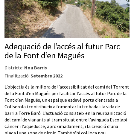
Adequació de l’accés al futur Parc
de la Font d’en Magués
Districte:
Nou Barris
Finalització:
Setembre 2022
L’objectiu és la millora de l’accessibilitat del camí del Torrent
de la Font d’en Magués per facilitar l’accés al futur Parc de la
Font d’en Magués, un espai que esdevé porta d’entrada a
Collserola i contribueix a fomentar la trobada i la vida de
barri a Torre Baró. L’actuació consisteix en la reurbanització
del camí de vianants al tram situat entre l’avinguda Escolapi
Càncer i l’aqüeducte, aproximadament, i la creació d’una
plaça i una zona de pícnic. També s’hi col·loca nou