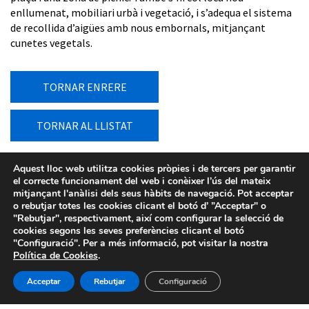
enllumenat, mobiliari urbà i vegetació, i s’adequa el sistema
de recollida d’aigües amb nous embornals, mitjançant
cunetes vegetals.
TORNAR ENRERE
TORNAR AL LLISTAT
Aquest lloc web utilitza cookies pròpies i de tercers per garantir
el correcte funcionament del web i conèixer l’ús del mateix
mitjançant l'anàlisi dels seus hàbits de navegació. Pot acceptar
o rebutjar totes les cookies clicant el botó d’ ”Acceptar" o
"Rebutjar", respectivament, així com configurar la selecció de
cookies segons les seves preferències clicant el botó
"Configuració". Per a més informació, pot visitar la nostra
Política de Cookies
.
Acceptar
Rebutjar
Configuració
Avís legal
-
Política de privacitat
-
Política de Cookies
-
Sistema intern d’informació