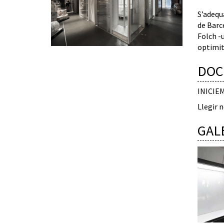
S’adequ
de Barce
Folch -
optimitz
DOC
INICIE
Llegir n
GAL