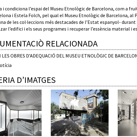
a i condiciona l’espai del Museu Etnològic de Barcelona, com a frui
lona i Estela Folch, pel qual el Museu Etnològic de Barcelona, al P
una de les col·leccions més destacades de l’Estat espanyol- durant 
ar l’edifici i els seus programes i recuperar l’essència material i e
UMENTACIÒ RELACIONADA
M LES OBRES D’ADEQUACIÓ DEL MUSEU ETNOLÒGIC DE BARCELO
otícia
ERIA D’IMATGES