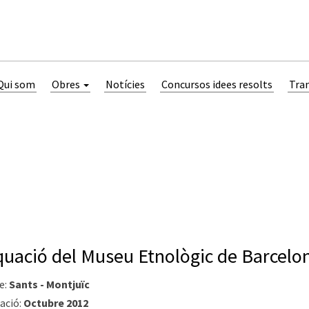
Qui som
Obres
Notícies
Concursos idees resolts
Tra
uació del Museu Etnològic de Barcelo
e:
Sants - Montjuïc
ació:
Octubre 2012