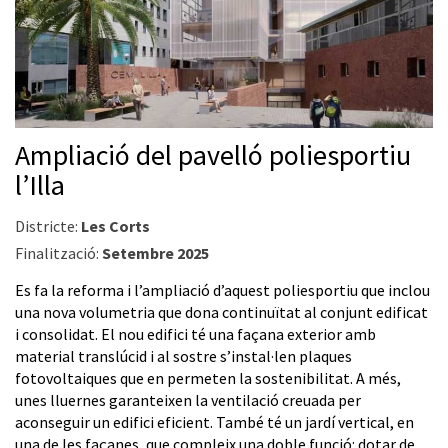
Ampliació del pavelló poliesportiu
l’Illa
Districte:
Les Corts
Finalització:
Setembre 2025
Es fa la reforma i l’ampliació d’aquest poliesportiu que inclou
una nova volumetria que dona continuïtat al conjunt edificat
i consolidat. El nou edifici té una façana exterior amb
material translúcid i al sostre s’instal·len plaques
fotovoltaiques que en permeten la sostenibilitat. A més,
unes lluernes garanteixen la ventilació creuada per
aconseguir un edifici eficient. També té un jardí vertical, en
una de les façanes, que compleix una doble funció: dotar de