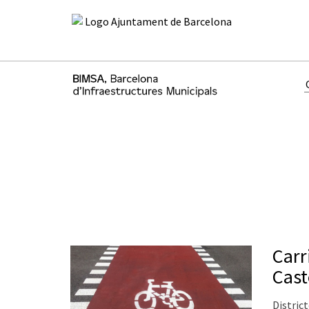
Carr
Cast
District