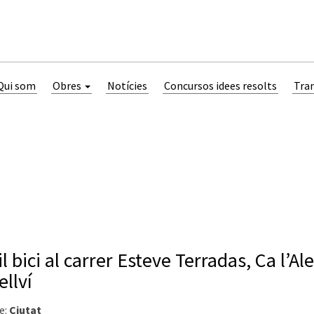
Qui som
Obres
Notícies
Concursos idees resolts
Tra
il bici al carrer Esteve Terradas, Ca l’Al
ellví
e:
Ciutat