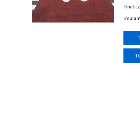
Finalitz
Implanta
T