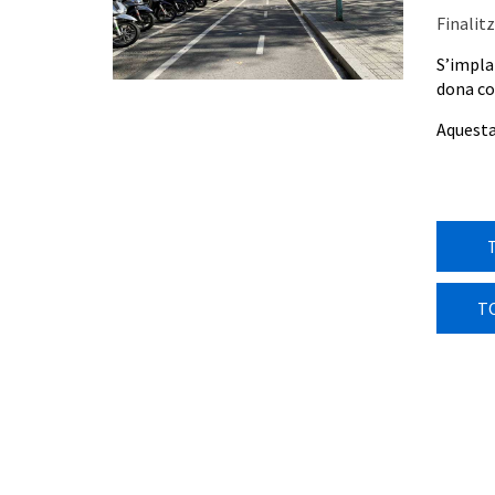
Finalitz
S’implan
dona con
Aquesta
T