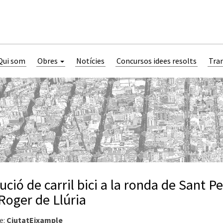
Qui som
Obres
Notícies
Concursos idees resolts
Tra
ució de carril bici a la ronda de Sant P
 Roger de Llúria
e:
CiutatEixample