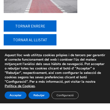
TORNAR ENRERE
TORNAR AL LLISTAT
Aquest lloc web utilitza cookies pròpies i de tercers per garantir
el correcte funcionament del web i conèixer l’ús del mateix
mitjançant l'anàlisi dels seus hàbits de navegació. Pot acceptar
o rebutjar totes les cookies clicant el botó d’ ”Acceptar" o
"Rebutjar", respectivament, així com configurar la selecció de
cookies segons les seves preferències clicant el botó
"Configuració". Per a més informació, pot visitar la nostra
Política de Cookies
.
Acceptar
Rebutjar
Configuració
Avís legal
-
Política de privacitat
-
Política de Cookies
-
Sistema intern d’informació
- BIMSA 2026