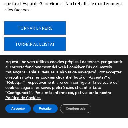
que fa a l’Espai de Gent Gran es fan treballs de manteniment
a les façanes.
TORNAR ENRERE
TORNAR AL LLISTAT
Aquest lloc web utilitza cookies pròpies i de tercers per garantir
el correcte funcionament del web i conèixer l’ús del mateix
mitjançant l'anàlisi dels seus hàbits de navegació. Pot acceptar
o rebutjar totes les cookies clicant el botó d’ ”Acceptar" o
"Rebutjar", respectivament, així com configurar la selecció de
cookies segons les seves preferències clicant el botó
"Configuració". Per a més informació, pot visitar la nostra
Política de Cookies
.
Acceptar
Rebutjar
Configuració
Avís legal
-
Política de privacitat
-
Política de Cookies
-
Sistema intern d’informació
- BIMSA 2026