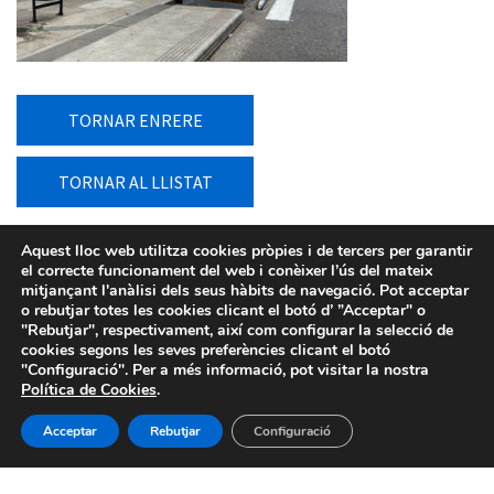
TORNAR ENRERE
TORNAR AL LLISTAT
Aquest lloc web utilitza cookies pròpies i de tercers per garantir
el correcte funcionament del web i conèixer l’ús del mateix
mitjançant l'anàlisi dels seus hàbits de navegació. Pot acceptar
o rebutjar totes les cookies clicant el botó d’ ”Acceptar" o
"Rebutjar", respectivament, així com configurar la selecció de
cookies segons les seves preferències clicant el botó
"Configuració". Per a més informació, pot visitar la nostra
Política de Cookies
.
Acceptar
Rebutjar
Configuració
Avís legal
-
Política de privacitat
-
Política de Cookies
-
Sistema intern d’informació
- BIMSA 2026