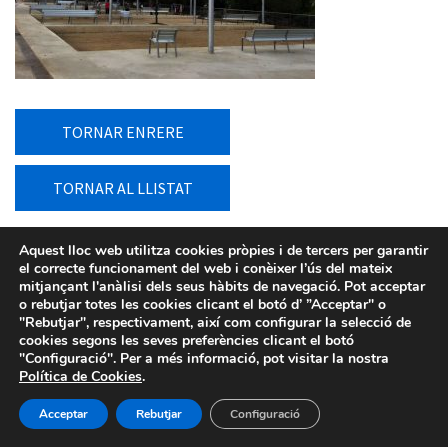
TORNAR ENRERE
TORNAR AL LLISTAT
Aquest lloc web utilitza cookies pròpies i de tercers per garantir
el correcte funcionament del web i conèixer l’ús del mateix
mitjançant l'anàlisi dels seus hàbits de navegació. Pot acceptar
o rebutjar totes les cookies clicant el botó d’ ”Acceptar" o
"Rebutjar", respectivament, així com configurar la selecció de
cookies segons les seves preferències clicant el botó
"Configuració". Per a més informació, pot visitar la nostra
Política de Cookies
.
Acceptar
Rebutjar
Configuració
Avís legal
-
Política de privacitat
-
Política de Cookies
-
Sistema intern d’informació