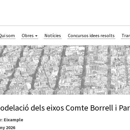
Qui som
Obres
Notícies
Concursos idees resolts
Tra
delació dels eixos Comte Borrell i Pa
e:
Eixample
ny 2026