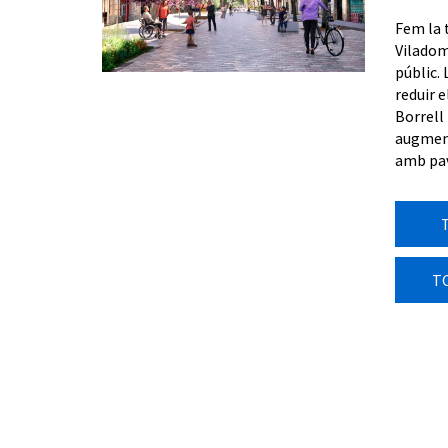
Fem la 
Viladoma
públic. 
reduir e
Borrell 
augment
amb pav
T