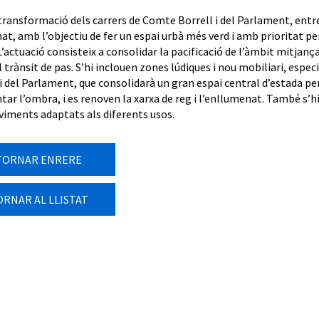
transformació dels carrers de Comte Borrell i del Parlament, entre 
t, amb l’objectiu de fer un espai urbà més verd i amb prioritat per 
L’actuació consisteix a consolidar la pacificació de l’àmbit mitjanç
l trànsit de pas. S’hi inclouen zones lúdiques i nou mobiliari, espe
i del Parlament, que consolidarà un gran espai central d’estada per 
ar l’ombra, i es renoven la xarxa de reg i l’enllumenat. També s’h
iments adaptats als diferents usos.
TORNAR ENRERE
ORNAR AL LLISTAT