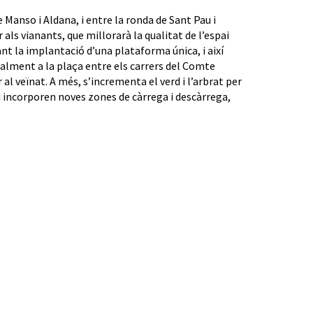
Manso i Aldana, i entre la ronda de Sant Pau i
als vianants, que millorarà la qualitat de l’espai
ant la implantació d’una plataforma única, i així
cialment a la plaça entre els carrers del Comte
al veïnat. A més, s’incrementa el verd i l’arbrat per
i incorporen noves zones de càrrega i descàrrega,