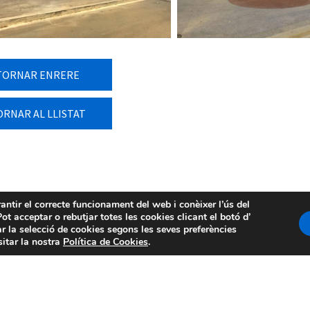
TORNAR ENRERE
ORNAR AL LLISTAT
rantir el correcte funcionament del web i conèixer l’ús del
ot acceptar o rebutjar totes les cookies clicant el botó d’
r la selecció de cookies segons les seves preferències
sitar la nostra
Política de Cookies
.
Avís legal
-
Política de privacitat
-
Política 