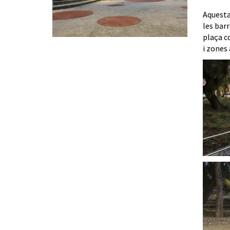
Aquesta 
les barr
plaça c
i zones