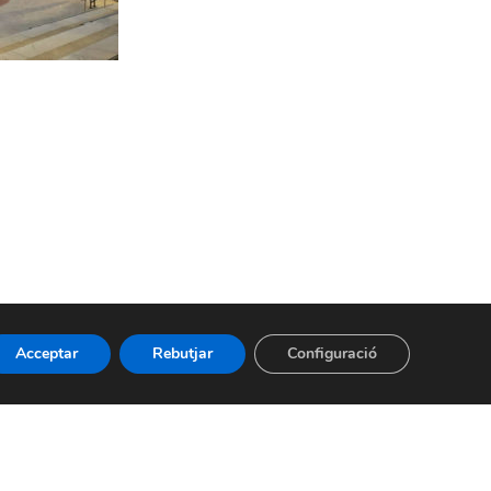
Acceptar
Rebutjar
Configuració
de Cookies
-
Sistema intern d’informació
- BIMSA 2026