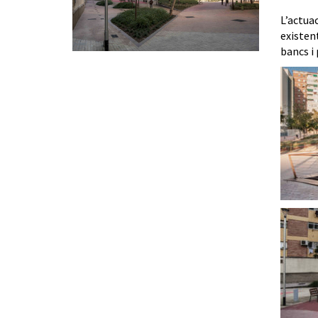
L’actuac
existent
bancs i