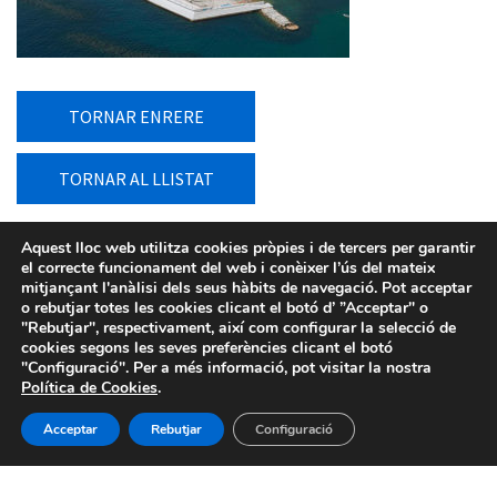
TORNAR ENRERE
TORNAR AL LLISTAT
Aquest lloc web utilitza cookies pròpies i de tercers per garantir
el correcte funcionament del web i conèixer l’ús del mateix
mitjançant l'anàlisi dels seus hàbits de navegació. Pot acceptar
o rebutjar totes les cookies clicant el botó d’ ”Acceptar" o
"Rebutjar", respectivament, així com configurar la selecció de
cookies segons les seves preferències clicant el botó
"Configuració". Per a més informació, pot visitar la nostra
Política de Cookies
.
Acceptar
Rebutjar
Configuració
Avís legal
-
Política de privacitat
-
Política de Cookies
-
Sistema intern d’informació
- BIMSA 2026