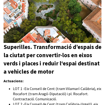
Superilles. Transformació d’espais de
la ciutat per convertir-los en eixos
verds i places i reduir l‘espai destinat
a vehicles de motor
Actuacions:
LOT 1 -Eix Consell de Cent (tram Vilamarí-Calàbria), eix
Rocafort (tram Aragó-Diputació) i pl. Rocafort.
Contractació.
Comunicació.
LOT 2 -Eix Consell de Cent (tram Calàbria-Urgell), eix