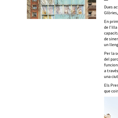
Dues ac
Glòries
En prime
de l’ill
capacit
de sine
un lleng
Per la 
del parc
funcione
a través
una ciut
Els Prem
que coin