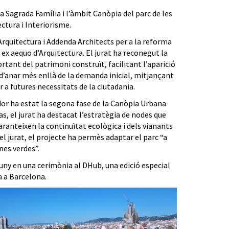
a Sagrada Família
i l’
àmbit Canòpia del parc de les
ctura i Interiorisme.
 Arquitectura i Addenda Architects per a la reforma
i ex aequo d’Arquitectura. El jurat ha reconegut la
ant del patrimoni construït, facilitant l’aparició
d’anar més enllà de la demanda inicial, mitjançant
r a futures necessitats de la ciutadania.
ador ha estat la segona fase de la Canòpia Urbana
as, el jurat ha destacat l’estratègia de nodes que
garanteixen la continuïtat ecològica i dels vianants
del jurat, el projecte ha permès adaptar el parc “a
nes verdes”.
 juny en una cerimònia al DHub, una edició especial
a a Barcelona.