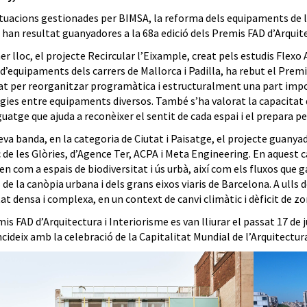
tuacions gestionades per BIMSA, la
reforma dels equipaments de l
, han resultat guanyadores a la 68a edició dels Premis FAD d’Arquite
r lloc, el projecte Recircular l’Eixample, creat pels estudis Flexo
a d’equipaments dels carrers de Mallorca i Padilla, ha rebut el Prem
at per reorganitzar programàtica i estructuralment una part import
rgies entre equipaments diversos. També s’ha valorat la capacitat 
uatge que ajuda a reconèixer el sentit de cada espai i el prepara pe
seva banda, en la categoria de Ciutat i Paisatge, el projecte guany
 de les Glòries, d’Agence Ter, ACPA i Meta Engineering. En aquest c
n com a espais de biodiversitat i ús urbà, així com els fluxos que 
 de la canòpia urbana i dels grans eixos viaris de Barcelona. A ulls 
at densa i complexa, en un context de canvi climàtic i dèficit de zo
is FAD d’Arquitectura i Interiorisme es van lliurar el passat 17 de
cideix amb la celebració de la Capitalitat Mundial de l’Arquitectur