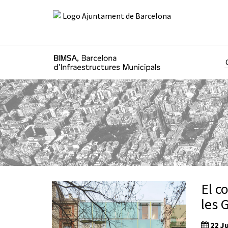
El c
les 
22 Ju