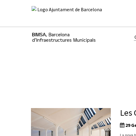
Les 
29 Ge
La nova bi