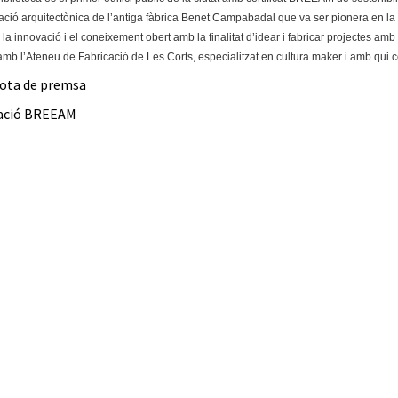
ació arquitectònica de l’antiga fàbrica Benet Campabadal que va ser pionera en la 
a innovació i el coneixement obert amb la finalitat d’idear i fabricar projectes amb 
amb l’Ateneu de Fabricació de Les Corts, especialitzat en cultura maker i amb qui c
nota de premsa
ació BREEAM