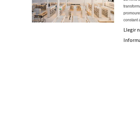
transform
promoure l
constant 
Llegir 
Inform