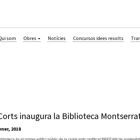
Qui som
Obres
Notícies
Concursos idees resolts
Tra
Corts inaugura la Biblioteca Montserra
ner, 2018
blioteca és el primer edifici públic de la ciutat amb certificat BREEAM de sostenibilita