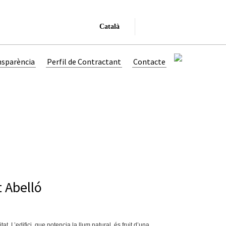
Català
nsparència
Perfil de Contractant
Contacte
t Abelló
t. L’edifici, que potencia la llum natural, és fruit d’una