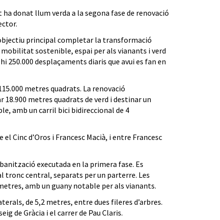
 ha donat llum verda a la segona fase de renovació
ector.
 objectiu principal completar la transformació
mobilitat sostenible, espai per als vianants i verd
-hi 250.000 desplaçaments diaris que avui es fan en
115.000 metres quadrats. La renovació
 18.900 metres quadrats de verd i destinar un
e, amb un carril bici bidireccional de 4
e el Cinc d’Oros i Francesc Macià, i entre Francesc
rbanització executada en la primera fase. Es
al tronc central, separats per un parterre. Les
 metres, amb un guany notable per als vianants.
aterals, de 5,2 metres, entre dues fileres d’arbres.
ig de Gràcia i el carrer de Pau Claris.