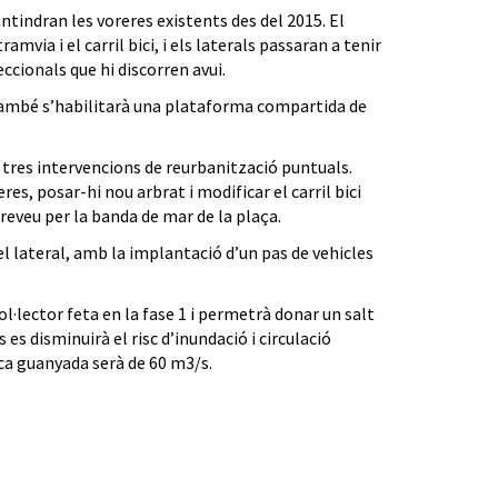
ntindran les voreres existents des del 2015. El
via i el carril bici, i els laterals passaran a tenir
eccionals que hi discorren avui.
També s’habilitarà una plataforma compartida de
tres intervencions de reurbanització puntuals.
es, posar-hi nou arbrat i modificar el carril bici
preveu per la banda de mar de la plaça.
del lateral, amb la implantació d’un pas de vehicles
col·lector feta en la fase 1 i permetrà donar un salt
 es disminuirà el risc d’inundació i circulació
ica guanyada serà de 60 m3/s.