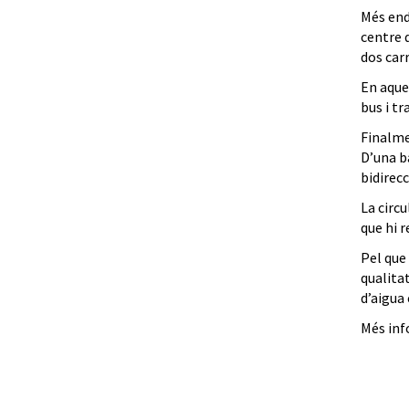
Més enda
centre d
dos carr
En aque
bus i tr
Finalme
D’una ba
bidirecc
La circu
que hi r
Pel que 
qualitat
d’aigua 
Més inf