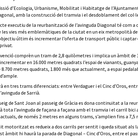
ssió d’Ecologia, Urbanisme, Mobilitat i Habitatge de l’Ajuntament
iagonal, amb la construcció del tramvia i el desdoblament del col·l
ecte executiu de la reurbanització de l’avinguda Diagonal té com a
e les vies més emblemàtiques de la ciutat en un eix metropolità de 
objectiu últim és incrementar l’oferta de transport públic i captar
privat.
rvenció comprèn un tram de 2,8 quilòmetres i implica un àmbit de 
incrementar en 16.000 metres quadrats l’espai de vianants, guanyar
e 8.700 metres quadrats, 1.800 més que actualment, a espai pedalabl
d’ample.
à en tres trams diferenciats: entre Verdaguer i el Cinc d’Oros, entr
l’avinguda de Sarrià.
seig de Sant Joan al passeig de Gràcia es dona continuïtat a la reu
 tota l’avinguda de façana a façana amb el tramvia i el carril bici 
 actuals, de només 2 metres en alguns trams, s’amplien fins a 7,5
it motoritzat es redueix a dos carrils per sentit i queda situat als l
t àmbit hi haurà la parada de Diagonal – Cinc d’Oros, entre el passe