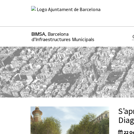
S’ap
Diag
22 Oc