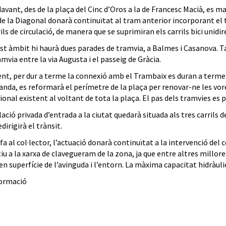
vant, des de la plaça del Cinc d’Oros a la de Francesc Macià, es ma
e la Diagonal donarà continuïtat al tram anterior incorporant el tram
ils de circulació, de manera que se suprimiran els carrils bici unidir
st àmbit hi haurà dues parades de tramvia, a Balmes i Casanova. 
amvia entre la via Augusta i el passeig de Gràcia.
nt, per dur a terme la connexió amb el Trambaix es duran a terme 
nda, es reformarà el perímetre de la plaça per renovar-ne les vorer
ional existent al voltant de tota la plaça. El pas dels tramvies es 
lació privada d’entrada a la ciutat quedarà situada als tres carrils 
edirigirà el trànsit.
fa al col·lector, l’actuació donarà continuïtat a la intervenció del 
iu a la xarxa de clavegueram de la zona, ja que entre altres millores
en superfície de l’avinguda i l’entorn. La màxima capacitat hidràul
ormació