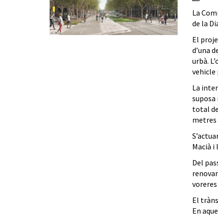
La Comi
de la D
El proj
d’una d
urbà. L’
vehicle 
La inte
suposa 
total d
metres 
S’actuar
Macià i 
Del pas
renovarà
voreres
El tràns
En aques