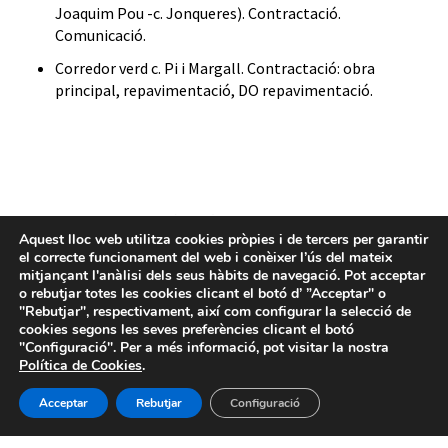
Joaquim Pou -c. Jonqueres)
.
Contractació.
Comunicació.
Corredor verd c. Pi i Margall
. Contractació:
obra
principal,
repavimentació
,
DO repavimentació
.
Aquest lloc web utilitza cookies pròpies i de tercers per garantir
el correcte funcionament del web i conèixer l’ús del mateix
mitjançant l'anàlisi dels seus hàbits de navegació. Pot acceptar
o rebutjar totes les cookies clicant el botó d’ ”Acceptar" o
"Rebutjar", respectivament, així com configurar la selecció de
cookies segons les seves preferències clicant el botó
"Configuració". Per a més informació, pot visitar la nostra
Política de Cookies
.
Acceptar
Rebutjar
Configuració
Avís legal
-
Política de privacitat
-
Política de Cookies
-
Sistema intern d’informació
- BIMSA 2026