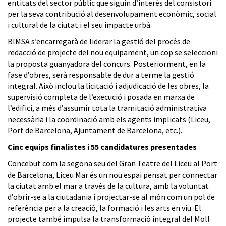
entitats del sector públic que siguin d’interès del consistori
per la seva contribució al desenvolupament econòmic, social
i cultural de la ciutat i el seu impacte urbà.
BIMSA s’encarregarà de liderar la gestió del procés de
redacció de projecte del nou equipament, un cop se seleccioni
la proposta guanyadora del concurs. Posteriorment, en la
fase d’obres, serà responsable de dur a terme la gestió
integral. Això inclou la licitació i adjudicació de les obres, la
supervisió completa de l’execució i posada en marxa de
l’edifici, a més d’assumir tota la tramitació administrativa
necessària i la coordinació amb els agents implicats (Liceu,
Port de Barcelona, Ajuntament de Barcelona, etc.).
Cinc equips finalistes i 55 candidatures presentades
Concebut com la segona seu del Gran Teatre del Liceu al Port
de Barcelona, Liceu Mar és un nou espai pensat per connectar
la ciutat amb el mar a través de la cultura, amb la voluntat
d’obrir-se a la ciutadania i projectar-se al món com un pol de
referència per a la creació, la formació i les arts en viu. El
projecte també impulsa la transformació integral del Moll