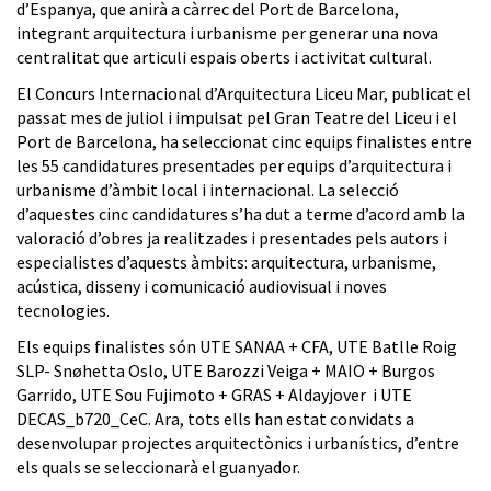
d’Espanya, que anirà a càrrec del Port de Barcelona,
integrant arquitectura i urbanisme per generar una nova
centralitat que articuli espais oberts i activitat cultural.
El Concurs Internacional d’Arquitectura Liceu Mar, publicat el
passat mes de juliol i impulsat pel Gran Teatre del Liceu i el
Port de Barcelona, ha seleccionat cinc equips finalistes entre
les 55 candidatures presentades per equips d’arquitectura i
urbanisme d’àmbit local i internacional. La selecció
d’aquestes cinc candidatures s’ha dut a terme d’acord amb la
valoració d’obres ja realitzades i presentades pels autors i
especialistes d’aquests àmbits: arquitectura, urbanisme,
acústica, disseny i comunicació audiovisual i noves
tecnologies.
Els equips finalistes són UTE SANAA + CFA, UTE Batlle Roig
SLP- Snøhetta Oslo, UTE Barozzi Veiga + MAIO + Burgos
Garrido, UTE Sou Fujimoto + GRAS + Aldayjover i UTE
DECAS_b720_CeC. Ara, tots ells han estat convidats a
desenvolupar projectes arquitectònics i urbanístics, d’entre
els quals se seleccionarà el guanyador.