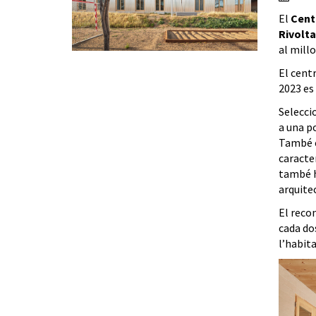
El
Cent
Rivolta
al millo
El centr
2023 es 
Selecci
a una po
També es
caracter
també h
arquite
El recon
cada dos
l’habita