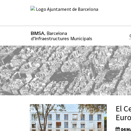
El C
Euro
04 Ma