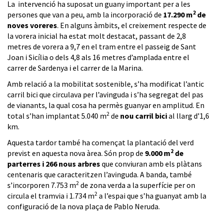
La intervenció ha suposat un guany important per a les
2
persones que van a peu, amb la incorporació de
17.290 m
de
noves voreres
. En alguns àmbits, el creixement respecte de
la vorera inicial ha estat molt destacat, passant de 2,8
metres de vorera a 9,7 en el tram entre el passeig de Sant
Joan i Sicília o dels 4,8 als 16 metres d’amplada entre el
carrer de Sardenya i el carrer de la Marina.
Amb relació a la mobilitat sostenible, s’ha modificat l’antic
carril bici que circulava per l’avinguda i s’ha segregat del pas
de vianants, la qual cosa ha permès guanyar en amplitud. En
2
total s’han implantat 5.040 m
de
nou carril bici
al llarg d’1,6
km.
Aquesta tardor també ha començat la plantació del verd
2
previst en aquesta nova àrea. Són prop de
9.000 m
de
parterres i 266 nous arbres
que conviuran amb els plàtans
centenaris que caracteritzen l’avinguda. A banda, també
2
s’incorporen 7.753 m
de zona verda a la superfície per on
2
circula el tramvia i 1.734 m
a l’espai que s’ha guanyat amb la
configuració de la nova plaça de Pablo Neruda.