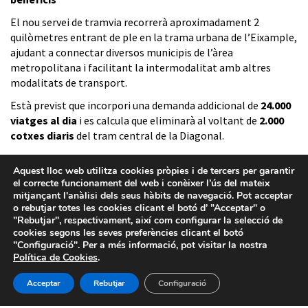
El nou servei de tramvia recorrerà aproximadament 2
quilòmetres entrant de ple en la trama urbana de l’Eixample,
ajudant a connectar diversos municipis de l’àrea
metropolitana i facilitant la intermodalitat amb altres
modalitats de transport.
Està previst que incorpori una demanda addicional de
24.000
viatges al dia
i es calcula que eliminarà al voltant de
2.000
cotxes diaris
del tram central de la Diagonal.
Aquest lloc web utilitza cookies pròpies i de tercers per garantir
el correcte funcionament del web i conèixer l’ús del mateix
mitjançant l'anàlisi dels seus hàbits de navegació. Pot acceptar
o rebutjar totes les cookies clicant el botó d’ ”Acceptar" o
"Rebutjar", respectivament, així com configurar la selecció de
cookies segons les seves preferències clicant el botó
"Configuració". Per a més informació, pot visitar la nostra
Política de Cookies
.
Acceptar
Rebutjar
Configuració
Avís legal
-
Política de privacitat
-
Política de Cookies
-
Sistema intern d’informació