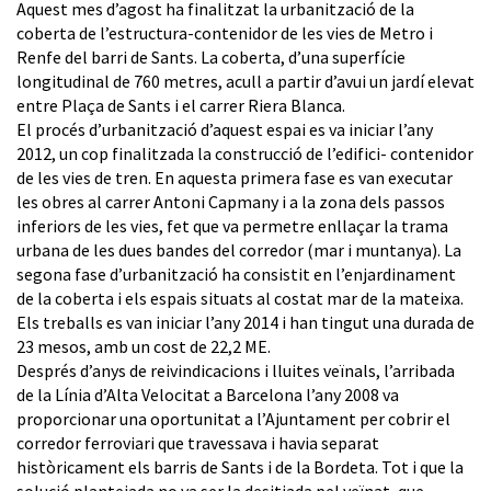
Aquest mes d’agost ha finalitzat la urbanització de la
coberta de l’estructura-contenidor de les vies de Metro i
Renfe del barri de Sants. La coberta, d’una superfície
longitudinal de 760 metres, acull a partir d’avui un jardí elevat
entre Plaça de Sants i el carrer Riera Blanca.
El procés d’urbanització d’aquest espai es va iniciar l’any
2012, un cop finalitzada la construcció de l’edifici- contenidor
de les vies de tren. En aquesta primera fase es van executar
les obres al carrer Antoni Capmany i a la zona dels passos
inferiors de les vies, fet que va permetre enllaçar la trama
urbana de les dues bandes del corredor (mar i muntanya). La
segona fase d’urbanització ha consistit en l’enjardinament
de la coberta i els espais situats al costat mar de la mateixa.
Els treballs es van iniciar l’any 2014 i han tingut una durada de
23 mesos, amb un cost de 22,2 ME.
Després d’anys de reivindicacions i lluites veïnals, l’arribada
de la Línia d’Alta Velocitat a Barcelona l’any 2008 va
proporcionar una oportunitat a l’Ajuntament per cobrir el
corredor ferroviari que travessava i havia separat
històricament els barris de Sants i de la Bordeta. Tot i que la
solució plantejada no va ser la desitjada pel veïnat, que