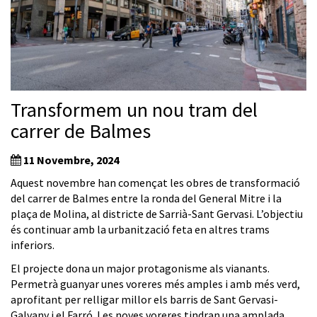
Transformem un nou tram del
carrer de Balmes
11 Novembre, 2024
Aquest novembre han començat les obres de transformació
del carrer de Balmes entre la ronda del General Mitre i la
plaça de Molina, al districte de Sarrià-Sant Gervasi. L’objectiu
és continuar amb la urbanització feta en altres trams
inferiors.
El projecte dona un major protagonisme als vianants.
Permetrà guanyar unes voreres més amples i amb més verd,
aprofitant per relligar millor els barris de Sant Gervasi-
Galvany i el Farró. Les noves voreres tindran una amplada