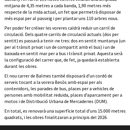
mitjana de 4,35 metres a cada banda, 1,90 metres més
respecte de la mida actual, un fet que permetrà disposar de
més espai per al passeig i per plantar uns 110 arbres nous.
Per poder fer créixer les voreres caldrà reduir un carril de
circulació. Dels quatre carrils de circulació actuals (dos per
sentit) es passarà a tenir-ne tres: dos en sentit muntanya (un
per al trànsit privat i un de compartit amb el bus) i un de
baixada en sentit mar per a bus i trànsit privat. Aquesta serà
la configuració del carrer que, de fet, ja quedarà establerta
durant les obres.
El nou carrer de Balmes també disposarà d’un cordó de
serveis tocant a la vorera Besòs amb espai per als
contenidors, les parades de bus, places per a vehicles de
persones amb mobilitat reduïda, places d’aparcament per a
motos i de Distribució Urbana de Mercaderies (DUM).
En total, es renovarà una superfície total d’uns 15.000 metres
quadrats, i les obres finalitzaran a principis del 2026.