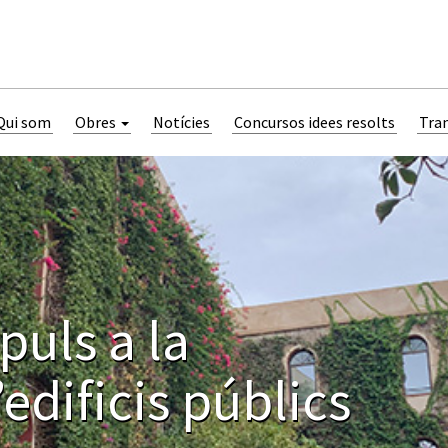
Qui som
Obres
Notícies
Concursos idees resolts
Tra
uls a la
’edificis públics