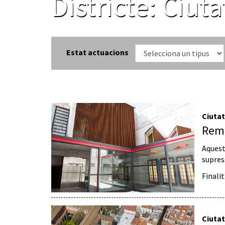
Districte:
Ciuta
Estat actuacions
Ciutat
Remo
Aquesta
supres
Finali
Ciutat