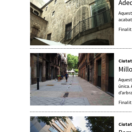
Adeq
Aquesta
acabats
Finali
Ciutat
Mill
Aquest
única. 
d’arbra
Finali
Ciutat