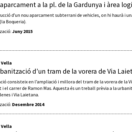
aparcament a la pl. de la Gardunya i àrea log
ucció d’un nou aparcament subterrani de vehicles, on hi haurà i un
(la Boqueria).
tzació:
Juny 2015
 Vella
banització d’un tram de la vorera de Via Laie
ació consisteix en l’ampliació i millora del tram de la vorera de la
t i el carrer de Ramon Mas. Aquesta és un treball prèvia a la urbani
enes i Via Laietana.
tzació:
Desembre 2014
 Vella