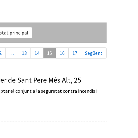
istat principal
2
…
13
14
15
16
17
Següent
er de Sant Pere Més Alt, 25
aptar el conjunt a la seguretat contra incendis i