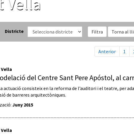
t Vella
Districte
Filtra
Torna al ll
Anterior
1
 Vella
delació del Centre Sant Pere Apóstol, al carr
 actuació consisteix en la reforma de l’auditori i el teatre, per ad
sió de barreres arquitectòniques.
tzació:
Juny 2015
 Vella