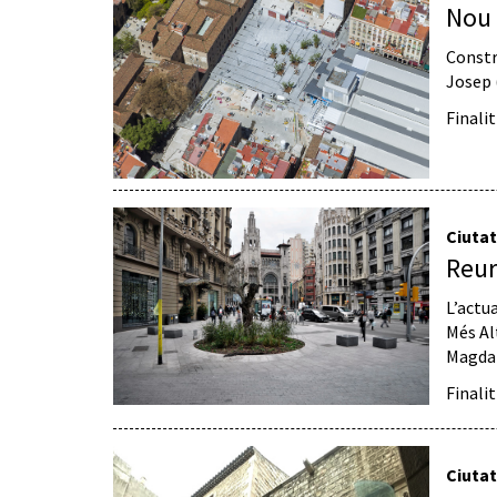
Nou 
Constr
Josep 
Finali
Ciutat
Reur
L’actu
Més Al
Magdal
Finali
Ciutat