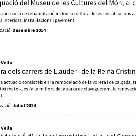
uació del Museu de les Cultures del Món, al 
 actuació de rehabilitació inclou la millora de les instal·lacions ac
 interiors, instal·lacions i paviment.
tzació:
Desembre 2014
 Vella
ora dels carrers de Llauder i de la Reina Cristi
a actuació consisteix en la remodelació de la vorera i de calçada, 
Així mateix, es fa la millora de la xarxa de clavegueram, la renovaci
t.
tzació:
Juliol 2014
 Vella