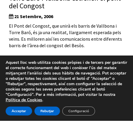
del Congost
21 Setembre, 2006
El Pont del Congost, que unirà els barris de Vallbona i
Torre Baró, és ja una realitat, llargament esperada pels
veïns. Es milloren així les comunicacions entre diferents
barris de l’àrea del congost del Besòs.
Aquest lloc web utilitza cookies pròpies i de tercers per garantir
el correcte funcionament del web i conèixer l’ús del mateix
Anterior
1
…
28
29
30
31
Següent
mitjançant l'anàlisi dels seus hàbits de navegació. Pot acceptar
o rebutjar totes les cookies clicant el botó d’ ”Acceptar" o
"Rebutjar", respectivament, així com configurar la selecció de
cookies segons les seves preferències clicant el botó
"Configuració". Per a més informació, pot visitar la nostra
Política de Cookies
.
Acceptar
Rebutjar
Configuració
Avís legal
-
Política de privacitat
-
Política de Cookies
-
Sistema intern d’informació
- BIMSA 2026