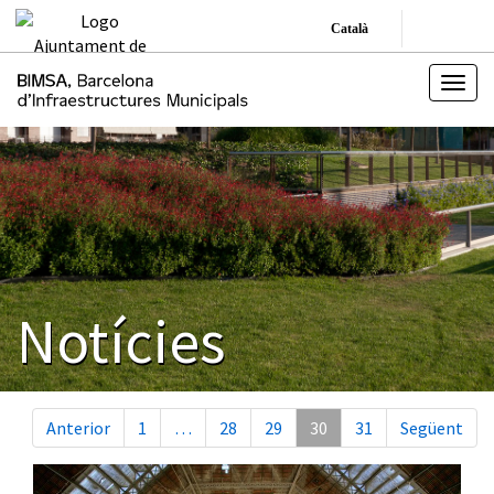
Català
Notícies
Anterior
1
…
28
29
30
31
Següent