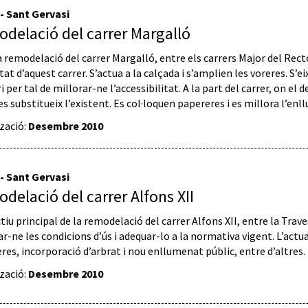
 - Sant Gervasi
delació del carrer Margalló
a remodelació del carrer Margalló, entre els carrers Major del Recto
tat d’aquest carrer. S’actua a la calçada i s’amplien les voreres. S
i per tal de millorar-ne l’accessibilitat. A la part del carrer, on el
es substitueix l’existent. Es col·loquen papereres i es millora l’en
tzació:
Desembre 2010
 - Sant Gervasi
delació del carrer Alfons XII
tiu principal de la remodelació del carrer Alfons XII, entre la Trave
r-ne les condicions d’ús i adequar-lo a la normativa vigent. L’actua
eres, incorporació d’arbrat i nou enllumenat públic, entre d’altres.
tzació:
Desembre 2010