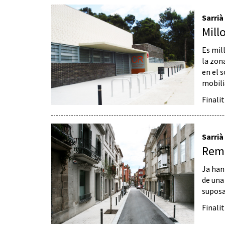
Sarrià
Mill
Es mill
la zon
en el 
mobili
Finali
Sarrià
Remo
Ja han
de una
suposa
Finali