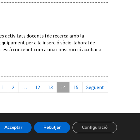
s activitats docents i de recerca amb la
 equipament per a la inserció sòcio-laboral de
 i està concebut com a una construcció auxiliar a
1
2
…
12
13
14
15
Següent
Acceptar
Rebutjar
Configuració