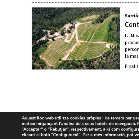
Sarrià
Cent
La Mas
produc
person
la mas
Finali
Aquest lloc web utilitza cookies pròpies i de tercers per ga
mateix mitjançant l'anàlisi dels seus hàbits de navegació. P
”Acceptar" o "Rebutjar", respectivament, així com configura
clicant el botó "Configuració". Per a més informació, pot vi