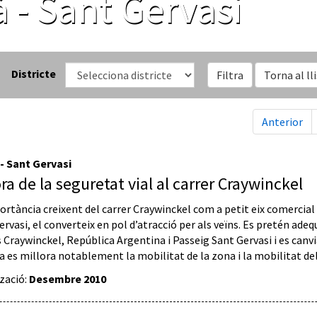
à - Sant Gervasi
Districte
Filtra
Torna al ll
Anterior
 - Sant Gervasi
ora de la seguretat vial al carrer Craywinckel
rtància creixent del carrer Craywinckel com a petit eix comercial di
rvasi, el converteix en pol d’atracció per als veïns. Es pretén adeq
s Craywinckel, República Argentina i Passeig Sant Gervasi i es canvi
 es millora notablement la mobilitat de la zona i la mobilitat del
tzació:
Desembre 2010