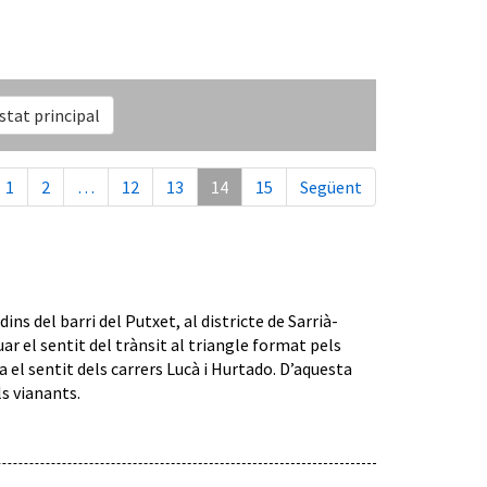
istat principal
1
2
…
12
13
14
15
Següent
ns del barri del Putxet, al districte de Sarrià-
uar el sentit del trànsit al triangle format pels
a el sentit dels carrers Lucà i Hurtado. D’aquesta
s vianants.