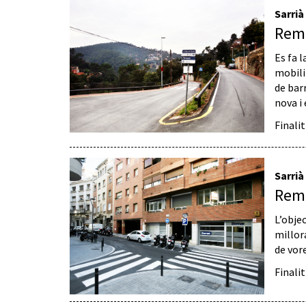
Sarrià
Remo
Es fa l
mobili
de barr
nova i 
Finali
Sarrià
Remo
L’objec
millora
de vor
Finali