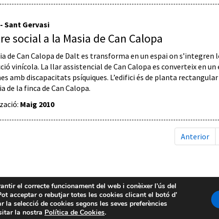
 - Sant Gervasi
re social a la Masia de Can Calopa
ia de Can Calopa de Dalt es transforma en un espai on s’integren le
ció vinícola. La llar assistencial de Can Calopa es converteix en un
es amb discapacitats psíquiques. L’edifici és de planta rectangular
ia de la finca de Can Calopa.
tzació:
Maig 2010
Anterior
rantir el correcte funcionament del web i conèixer l’ús del
ot acceptar o rebutjar totes les cookies clicant el botó d’
r la selecció de cookies segons les seves preferències
sitar la nostra
Política de Cookies
.