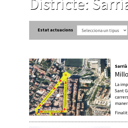
Districte:
Sarri
Estat actuacions
Sarrià
Mill
La impo
Sant Ge
carrer
manera
Finali