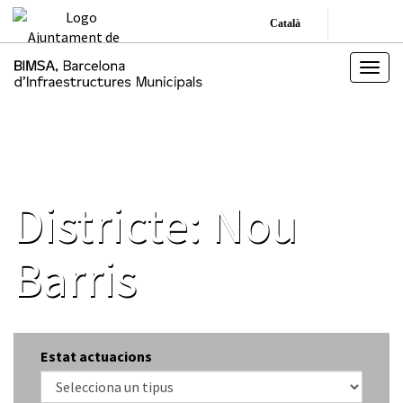
Català
Districte:
Nou
Barris
Estat actuacions