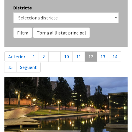
Districte
Filtra
Torna al llistat principal
Anterior
1
2
…
10
11
12
13
14
15
Següent