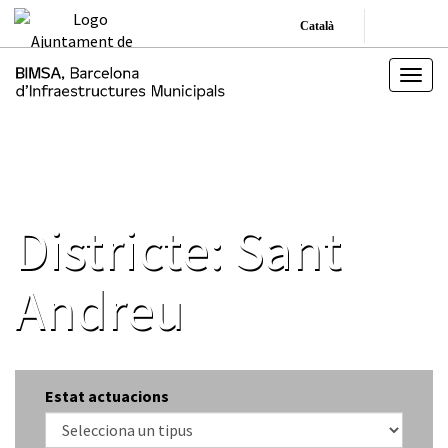
Català
Districte:
Sant
Andreu
Estat actuacions