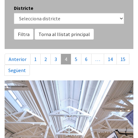
Districte
Filtra
Torna al llistat principal
Anterior
1
2
3
4
5
6
…
14
15
Següent