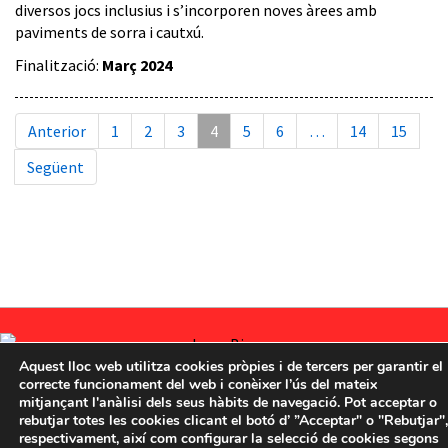
diversos jocs inclusius i s’incorporen noves àrees amb
paviments de sorra i cautxú.
Finalització:
Març 2024
Anterior
1
2
3
4
5
6
…
14
15
Següent
Aquest lloc web utilitza cookies pròpies i de tercers per garantir el
correcte funcionament del web i conèixer l’ús del mateix
Avís legal
-
Política de privacitat
-
Política de Cookies
-
Sistema intern d’informació
mitjançant l'anàlisi dels seus hàbits de navegació. Pot acceptar o
- BIMSA 2026
rebutjar totes les cookies clicant el botó d’ ”Acceptar" o "Rebutjar",
respectivament, així com configurar la selecció de cookies segons