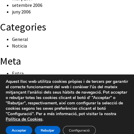
setembre 2006
juny 2006
Categories
General
Noticia
Meta
Entra
Canal de les entrades
Aquest lloc web utilitza cookies pròpies i de tercers per garantir
Canal dels comentaris
el correcte funcionament del web i conèixer l’ús del mateix
mitjançant l'anàlisi dels seus hàbits de navegació. Pot acceptar
WordPress.org (en anglès)
o rebutjar totes les cookies clicant el botó d’ ”Acceptar" o
"Rebutjar", respectivament, així com configurar la selecció de
cookies segons les seves preferències clicant el botó
"Configuració". Per a més informació, pot visitar la nostra
Política de Cookies
.
Acceptar
Rebutjar
Configuració