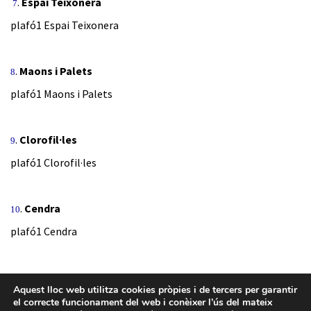
.
Espai Teixonera
7
plafó1 Espai Teixonera
.
Maons i Palets
8
plafó1 Maons i Palets
.
Clorofil·les
9
plafó1 Clorofil·les
.
Cendra
10
plafó1 Cendra
Aquest lloc web utilitza cookies pròpies i de tercers per garantir
el correcte funcionament del web i conèixer l’ús del mateix